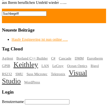
aus Ihrem beruflichen Umfeld wieder …...
Neueste Beiträge
Haufe Engineering ist nun online ….
Tag Cloud
Agilent
Borland C++ Builder
C#
Cascade
DMM
Eurotherm
Keithley
GPIB
LAN
LeCroy
Ocean Optics
Rigol
Visual
RS232
SMU
Suss Microtec
Tektronix
Studio
WordPress
Login
Benutzername