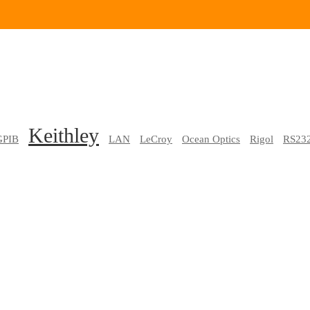
Keithley
GPIB
LAN
LeCroy
Ocean Optics
Rigol
RS23