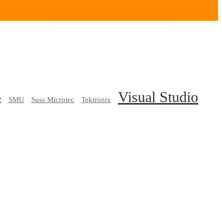
Visual Studio
2
SMU
Suss Microtec
Tektronix